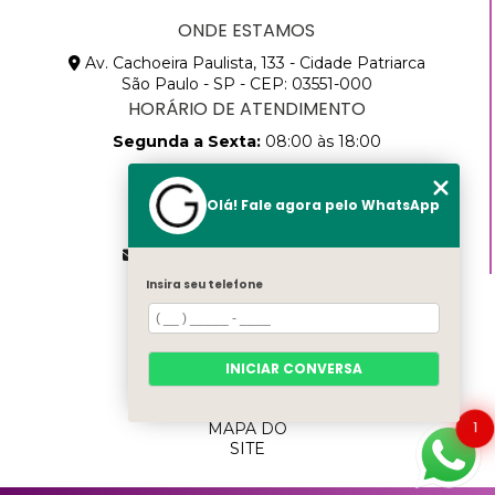
ONDE ESTAMOS
Av. Cachoeira Paulista, 133 - Cidade Patriarca
São Paulo - SP - CEP: 03551-000
HORÁRIO DE ATENDIMENTO
Segunda a Sexta:
08:00 às 18:00
CONTATOS
Olá! Fale agora pelo WhatsApp
(11) 2768-8783
(11) 99457-9205
vendas@gammapack.com.br
Insira seu telefone
MENU
HOME
SOBRE
NÓS
INICIAR CONVERSA
PRODUTOS
CATEGORIAS
1
MAPA DO
SITE