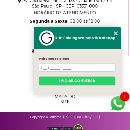
Av. Cachoeira Paulista, 133 - Cidade Patriarca
São Paulo - SP - CEP: 03551-000
HORÁRIO DE ATENDIMENTO
Segunda a Sexta:
08:00 às 18:00
CONTATOS
Olá! Fale agora pelo WhatsApp
(11) 2768-8783
(11) 99457-9205
vendas@gammapack.com.br
Insira seu telefone
MENU
HOME
SOBRE
NÓS
INICIAR CONVERSA
PRODUTOS
CATEGORIAS
1
MAPA DO
SITE
Copyright © Gamma. (Lei 9610 de 19/02/1998)
HTML
CSS