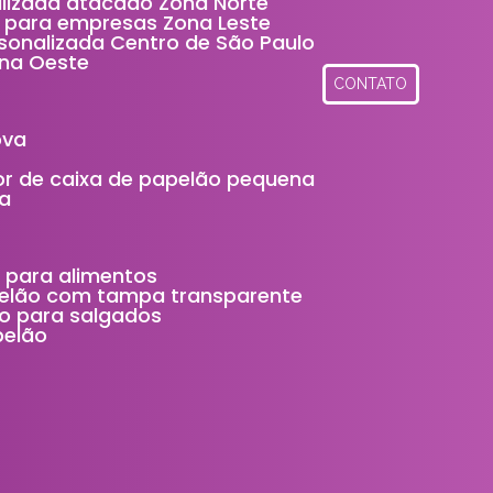
alizada atacado Zona Norte
a para empresas Zona Leste
rsonalizada Centro de São Paulo
ona Oeste
CONTATO
ova
idor de caixa de papelão pequena
ça
 para alimentos
elão com tampa transparente
o para salgados
pelão