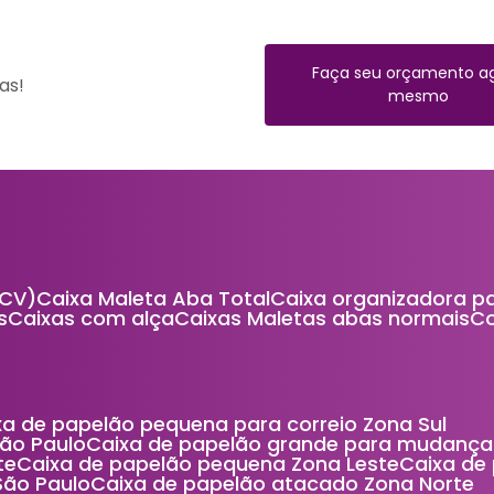
Faça seu orçamento a
as!
mesmo
(CV)
Caixa Maleta Aba Total
Caixa organizadora p
s
Caixas com alça
Caixas Maletas abas normais
ixa de papelão pequena para correio Zona Sul
São Paulo
Caixa de papelão grande para mudança
te
Caixa de papelão pequena Zona Leste
Caixa d
São Paulo
Caixa de papelão atacado Zona Norte