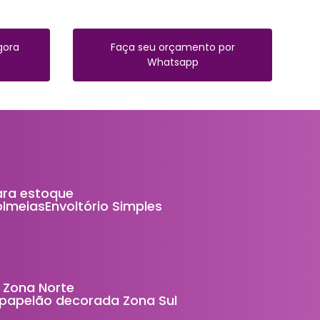
gora
Faça seu orçamento por
Whatsapp
ara estoque
Colmeias
Envoltório Simples
 Zona Norte
e papelão decorada Zona Sul