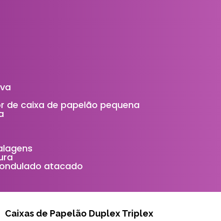
ova
or de caixa de papelão pequena
a
alagens
ura
 ondulado atacado
Caixas de Papelão Duplex Triplex