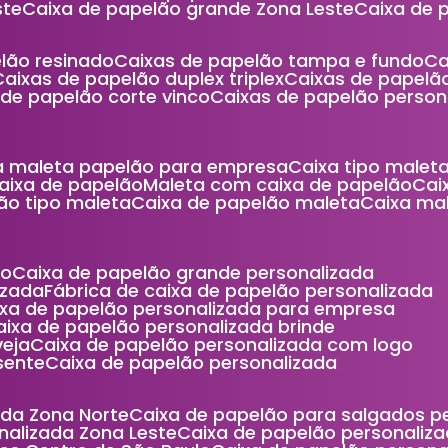
ste
Caixa de papelão grande Zona Leste
Caixa de
elão resinado
Caixas de papelão tampa e fundo
C
Caixas de papelão duplex triplex
Caixas de papel
s de papelão corte vinco
Caixas de papelão person
xa maleta papelão para empresa
Caixa tipo male
caixa de papelão
Maleta com caixa de papelão
Ca
lão tipo maleta
Caixa de papelão maleta
Caixa m
ão
Caixa de papelão grande personalizada
izada
Fábrica de caixa de papelão personalizada
aixa de papelão personalizada para empresa
Caixa de papelão personalizada brinde
veja
Caixa de papelão personalizada com logo
sente
Caixa de papelão personalizada
ada Zona Norte
Caixa de papelão para salgados 
nalizada Zona Leste
Caixa de papelão personaliza