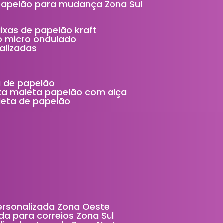
 papelão para mudança Zona Sul
aixas de papelão kraft
ão micro ondulado
alizadas
ta de papelão
ixa maleta papelão com alça
aleta de papelão
personalizada Zona Oeste
da para correios Zona Sul