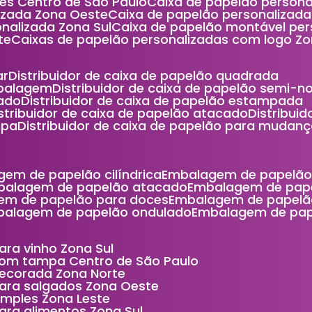
ces Centro de São Paulo
Caixa de papelão person
lizada Zona Oeste
Caixa de papelão personalizad
nalizada Zona Sul
Caixa de papelão montável pe
te
Caixas de papelão personalizadas com logo Z
ar
Distribuidor de caixa de papelão quadrada
mbalagem
Distribuidor de caixa de papelão semi-n
cado
Distribuidor de caixa de papelão estampada
Distribuidor de caixa de papelão atacado
Distribu
mpa
Distribuidor de caixa de papelão para mudan
gem de papelão cilíndrica
Embalagem de papelão
balagem de papelão atacado
Embalagem de pap
em de papelão para doces
Embalagem de papelã
balagem de papelão ondulado
Embalagem de pa
ara vinho Zona Sul
com tampa Centro de São Paulo
decorada Zona Norte
para salgados Zona Oeste
imples Zona Leste
ara alimentos Zona Sul