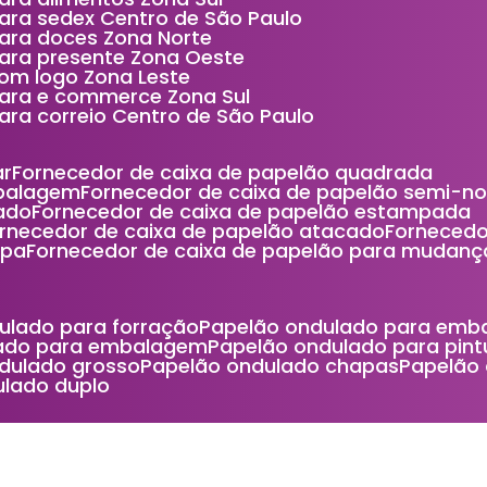
ara sedex Centro de São Paulo
ara doces Zona Norte
para presente Zona Oeste
om logo Zona Leste
para e commerce Zona Sul
ara correio Centro de São Paulo
ar
Fornecedor de caixa de papelão quadrada
mbalagem
Fornecedor de caixa de papelão semi-n
ado
Fornecedor de caixa de papelão estampada
ornecedor de caixa de papelão atacado
Forneced
mpa
Fornecedor de caixa de papelão para mudanç
dulado para forração
Papelão ondulado para emb
lado para embalagem
Papelão ondulado para pint
ndulado grosso
Papelão ondulado chapas
Papelão
ulado duplo