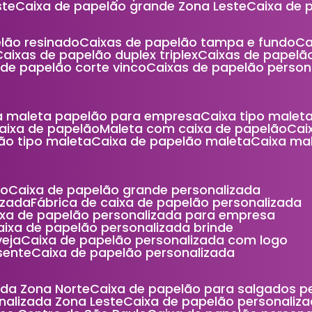
ste
Caixa de papelão grande Zona Leste
Caixa de
elão resinado
Caixas de papelão tampa e fundo
C
Caixas de papelão duplex triplex
Caixas de papel
s de papelão corte vinco
Caixas de papelão person
xa maleta papelão para empresa
Caixa tipo male
caixa de papelão
Maleta com caixa de papelão
Ca
lão tipo maleta
Caixa de papelão maleta
Caixa m
ão
Caixa de papelão grande personalizada
izada
Fábrica de caixa de papelão personalizada
aixa de papelão personalizada para empresa
Caixa de papelão personalizada brinde
veja
Caixa de papelão personalizada com logo
sente
Caixa de papelão personalizada
ada Zona Norte
Caixa de papelão para salgados 
nalizada Zona Leste
Caixa de papelão personaliza