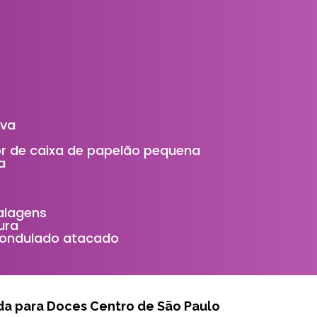
ova
or de caixa de papelão pequena
a
alagens
ura
 ondulado atacado
da para Doces Centro de São Paulo