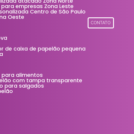
alizada atacado Zona Norte
a para empresas Zona Leste
rsonalizada Centro de São Paulo
ona Oeste
CONTATO
ova
idor de caixa de papelão pequena
ça
 para alimentos
elão com tampa transparente
o para salgados
pelão