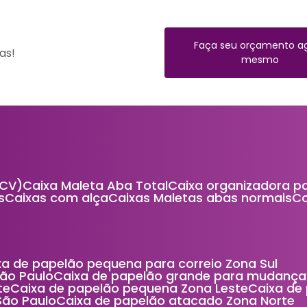
Faça seu orçamento a
as!
mesmo
(CV)
Caixa Maleta Aba Total
Caixa organizadora p
s
Caixas com alça
Caixas Maletas abas normais
ixa de papelão pequena para correio Zona Sul
São Paulo
Caixa de papelão grande para mudança
te
Caixa de papelão pequena Zona Leste
Caixa d
São Paulo
Caixa de papelão atacado Zona Norte