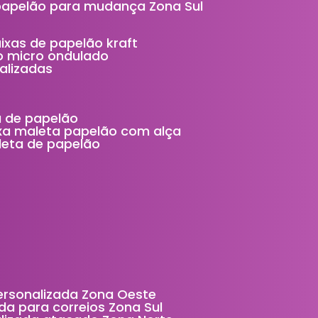
 papelão para mudança Zona Sul
aixas de papelão kraft
ão micro ondulado
alizadas
ta de papelão
ixa maleta papelão com alça
aleta de papelão
personalizada Zona Oeste
da para correios Zona Sul