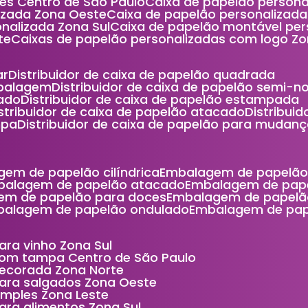
ces Centro de São Paulo
Caixa de papelão person
lizada Zona Oeste
Caixa de papelão personalizad
nalizada Zona Sul
Caixa de papelão montável pe
te
Caixas de papelão personalizadas com logo Z
ar
Distribuidor de caixa de papelão quadrada
mbalagem
Distribuidor de caixa de papelão semi-n
cado
Distribuidor de caixa de papelão estampada
Distribuidor de caixa de papelão atacado
Distribu
mpa
Distribuidor de caixa de papelão para mudan
gem de papelão cilíndrica
Embalagem de papelão
balagem de papelão atacado
Embalagem de pap
em de papelão para doces
Embalagem de papelã
balagem de papelão ondulado
Embalagem de pa
ara vinho Zona Sul
com tampa Centro de São Paulo
decorada Zona Norte
para salgados Zona Oeste
imples Zona Leste
ara alimentos Zona Sul