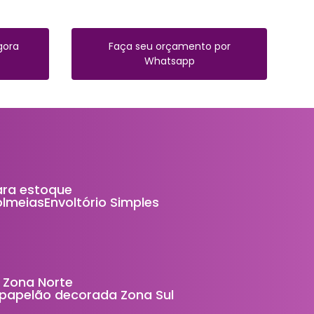
gora
Faça seu orçamento por
Whatsapp
ara estoque
Colmeias
Envoltório Simples
 Zona Norte
e papelão decorada Zona Sul