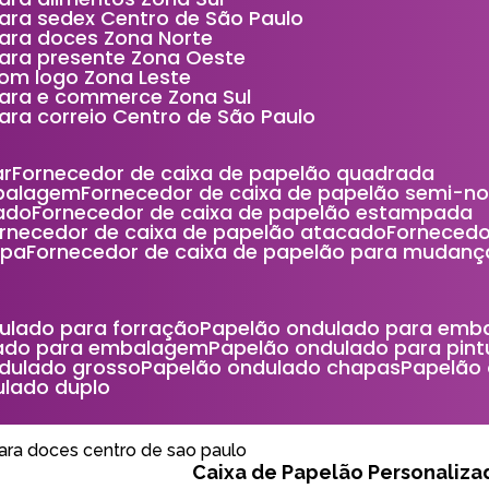
ara sedex Centro de São Paulo
ara doces Zona Norte
para presente Zona Oeste
om logo Zona Leste
para e commerce Zona Sul
ara correio Centro de São Paulo
ar
Fornecedor de caixa de papelão quadrada
mbalagem
Fornecedor de caixa de papelão semi-n
ado
Fornecedor de caixa de papelão estampada
ornecedor de caixa de papelão atacado
Forneced
mpa
Fornecedor de caixa de papelão para mudanç
dulado para forração
Papelão ondulado para emb
lado para embalagem
Papelão ondulado para pint
ndulado grosso
Papelão ondulado chapas
Papelão
ulado duplo
ara doces centro de sao paulo
Caixa de Papelão Personaliza