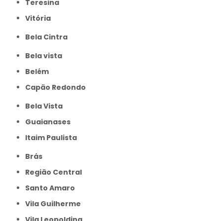
Teresina
Vitória
Bela Cintra
Bela vista
Belém
Capão Redondo
Bela Vista
Guaianases
Itaim Paulista
Brás
Região Central
Santo Amaro
Vila Guilherme
Vila Leopoldina