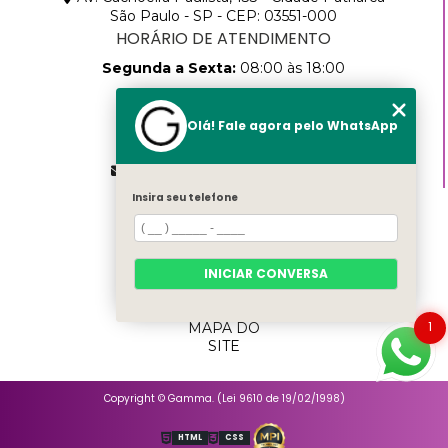
São Paulo - SP - CEP: 03551-000
HORÁRIO DE ATENDIMENTO
Segunda a Sexta:
08:00 às 18:00
CONTATOS
Olá! Fale agora pelo WhatsApp
(11) 2768-8783
(11) 99457-9205
vendas@gammapack.com.br
Insira seu telefone
MENU
HOME
SOBRE
NÓS
INICIAR CONVERSA
PRODUTOS
CATEGORIAS
1
MAPA DO
SITE
Copyright © Gamma. (Lei 9610 de 19/02/1998)
HTML
CSS