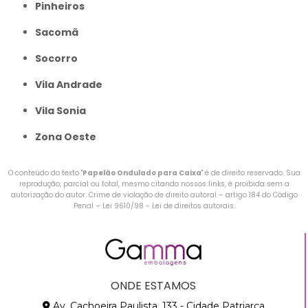
Pinheiros
Sacomã
Socorro
Vila Andrade
Vila Sonia
Zona Oeste
O conteúdo do texto "
Papelão Ondulado para Caixa
" é de direito reservado. Sua
reprodução, parcial ou total, mesmo citando nossos links, é proibida sem a
autorização do autor. Crime de violação de direito autoral – artigo 184 do Código
Penal –
Lei 9610/98 - Lei de direitos autorais
.
ONDE ESTAMOS
Av. Cachoeira Paulista, 133 - Cidade Patriarca