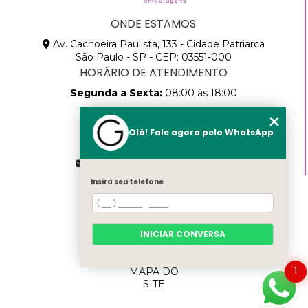
ONDE ESTAMOS
Av. Cachoeira Paulista, 133 - Cidade Patriarca
São Paulo - SP - CEP: 03551-000
HORÁRIO DE ATENDIMENTO
Segunda a Sexta:
08:00 às 18:00
CONTATOS
Olá! Fale agora pelo WhatsApp
(11) 2768-8783
(11) 99457-9205
vendas@gammapack.com.br
Insira seu telefone
MENU
HOME
SOBRE
NÓS
INICIAR CONVERSA
PRODUTOS
CATEGORIAS
1
MAPA DO
SITE