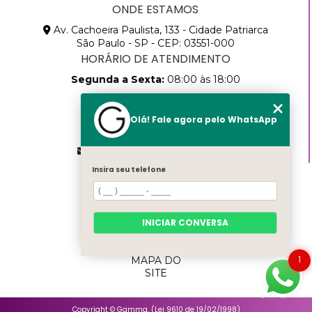
ONDE ESTAMOS
Av. Cachoeira Paulista, 133 - Cidade Patriarca
São Paulo - SP - CEP: 03551-000
HORÁRIO DE ATENDIMENTO
Segunda a Sexta:
08:00 às 18:00
CONTATOS
Olá! Fale agora pelo WhatsApp
(11) 2768-8783
(11) 99457-9205
vendas@gammapack.com.br
Insira seu telefone
MENU
HOME
SOBRE
NÓS
INICIAR CONVERSA
PRODUTOS
CATEGORIAS
1
MAPA DO
SITE
Copyright © Gamma. (Lei 9610 de 19/02/1998)