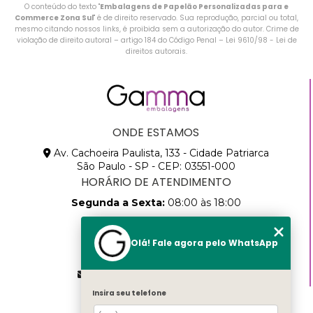
O conteúdo do texto "
Embalagens de Papelão Personalizadas para e
Commerce Zona Sul
" é de direito reservado. Sua reprodução, parcial ou total,
mesmo citando nossos links, é proibida sem a autorização do autor. Crime de
violação de direito autoral – artigo 184 do Código Penal –
Lei 9610/98 - Lei de
direitos autorais
.
ONDE ESTAMOS
Av. Cachoeira Paulista, 133 - Cidade Patriarca
São Paulo - SP - CEP: 03551-000
HORÁRIO DE ATENDIMENTO
Segunda a Sexta:
08:00 às 18:00
CONTATOS
Olá! Fale agora pelo WhatsApp
(11) 2768-8783
(11) 99457-9205
vendas@gammapack.com.br
Insira seu telefone
MENU