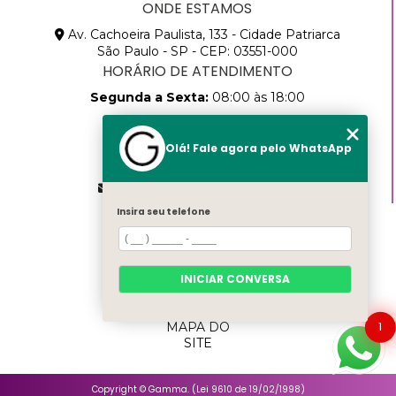
ONDE ESTAMOS
Av. Cachoeira Paulista, 133 - Cidade Patriarca
São Paulo - SP - CEP: 03551-000
HORÁRIO DE ATENDIMENTO
Segunda a Sexta:
08:00 às 18:00
CONTATOS
Olá! Fale agora pelo WhatsApp
(11) 2768-8783
(11) 99457-9205
vendas@gammapack.com.br
Insira seu telefone
MENU
HOME
SOBRE
NÓS
INICIAR CONVERSA
PRODUTOS
CATEGORIAS
1
MAPA DO
SITE
Copyright © Gamma. (Lei 9610 de 19/02/1998)