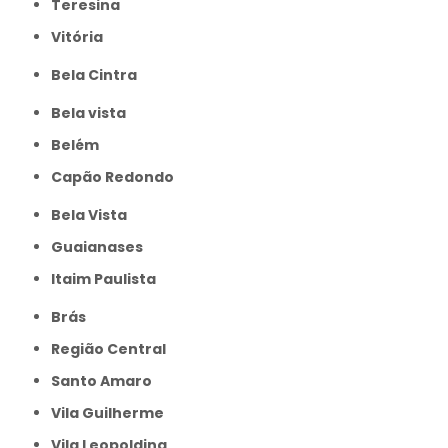
Teresina
Vitória
Bela Cintra
Bela vista
Belém
Capão Redondo
Bela Vista
Guaianases
Itaim Paulista
Brás
Região Central
Santo Amaro
Vila Guilherme
Vila Leopoldina