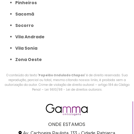
Pinheiros
Sacomã
Socorro
Vila Andrade
Vila Sonia
Zona Oeste
O conteúdo do texto "
Papelão Ondulado Chapas
" é de direito reservado. Sua
reprodução, parcial ou total, mesmo citando nossos links, é proibida sem a
autorização do autor. Crime de violação de direito autoral – artigo 184 do Código
Penal –
Lei 9610/98 - Lei de direitos autorais
.
ONDE ESTAMOS
Av. Cachoeira Paulista, 133 - Cidade Patriarca