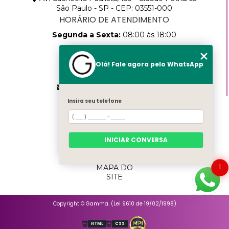
São Paulo - SP - CEP: 03551-000
HORÁRIO DE ATENDIMENTO
Segunda a Sexta:
08:00 às 18:00
CONTATOS
Olá! Fale agora pelo WhatsApp
(11) 2768-8783
(11) 99457-9205
vendas@gammapack.com.br
Insira seu telefone
MENU
HOME
SOBRE
NÓS
INICIAR CONVERSA
PRODUTOS
CATEGORIAS
1
MAPA DO
SITE
Copyright © Gamma. (Lei 9610 de 19/02/1998)
HTML
CSS