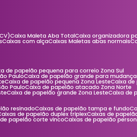
(CV)
Caixa Maleta Aba Total
Caixa organizadora p
s
Caixas com alça
Caixas Maletas abas normais
ixa de papelão pequena para correio Zona Sul
São Paulo
Caixa de papelão grande para mudança
te
Caixa de papelão pequena Zona Leste
Caixa d
São Paulo
Caixa de papelão atacado Zona Norte
ste
Caixa de papelão grande Zona Leste
Caixa de
elão resinado
Caixas de papelão tampa e fundo
C
Caixas de papelão duplex triplex
Caixas de papel
s de papelão corte vinco
Caixas de papelão person