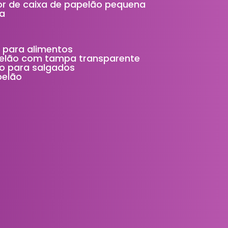
idor de caixa de papelão pequena
ça
 para alimentos
elão com tampa transparente
o para salgados
pelão