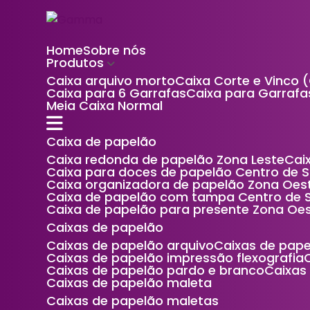
Home
Sobre nós
Produtos
Caixa arquivo morto
Caixa Corte e Vinco 
Caixa para 6 Garrafas
Caixa para Garrafa
Meia Caixa Normal
Caixa de papelão
Caixa redonda de papelão Zona Leste
Ca
Caixa para doces de papelão Centro de 
Caixa organizadora de papelão Zona Oes
Caixa de papelão com tampa Centro de 
Caixa de papelão para presente Zona Oe
Caixas de papelão
Caixas de papelão arquivo
Caixas de pap
Caixas de papelão impressão flexografia
Caixas de papelão pardo e branco
Caixa
Caixas de papelão maleta
Caixas de papelão maletas