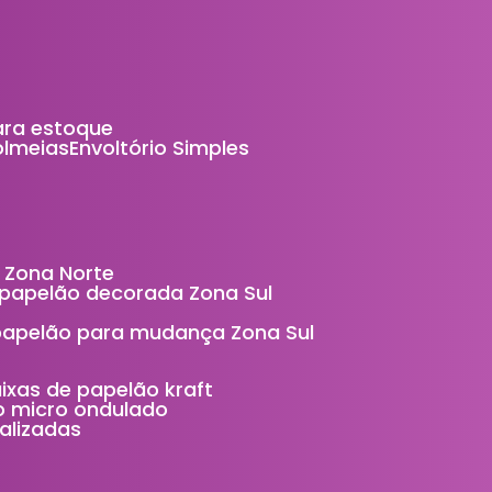
ara estoque
Colmeias
Envoltório Simples
 Zona Norte
e papelão decorada Zona Sul
 papelão para mudança Zona Sul
aixas de papelão kraft
ão micro ondulado
alizadas