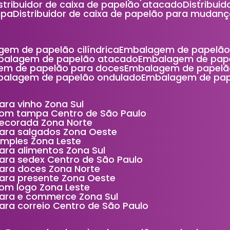
Distribuidor de caixa de papelão atacado
Distribu
mpa
Distribuidor de caixa de papelão para mudan
gem de papelão cilíndrica
Embalagem de papelão
balagem de papelão atacado
Embalagem de pap
em de papelão para doces
Embalagem de papelã
balagem de papelão ondulado
Embalagem de pa
ara vinho Zona Sul
com tampa Centro de São Paulo
decorada Zona Norte
para salgados Zona Oeste
imples Zona Leste
ara alimentos Zona Sul
ara sedex Centro de São Paulo
ara doces Zona Norte
para presente Zona Oeste
om logo Zona Leste
para e commerce Zona Sul
ara correio Centro de São Paulo