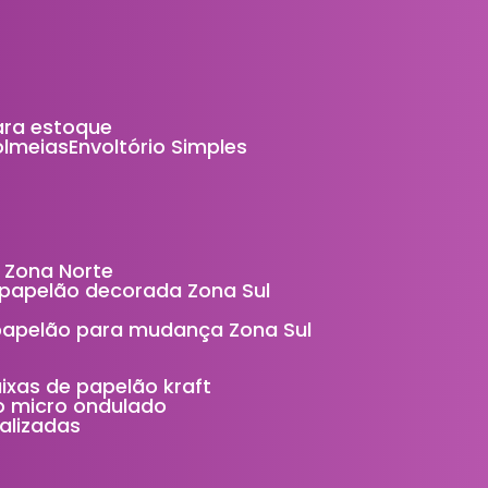
ara estoque
Colmeias
Envoltório Simples
 Zona Norte
e papelão decorada Zona Sul
 papelão para mudança Zona Sul
aixas de papelão kraft
ão micro ondulado
alizadas