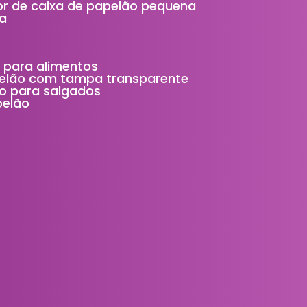
idor de caixa de papelão pequena
ça
 para alimentos
elão com tampa transparente
o para salgados
pelão