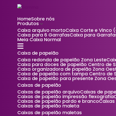
Home
Sobre nós
Produtos
Caixa arquivo morto
Caixa Corte e Vinco 
Caixa para 6 Garrafas
Caixa para Garrafa
Meia Caixa Normal
Caixa de papelão
Caixa redonda de papelão Zona Leste
Ca
Caixa para doces de papelão Centro de 
Caixa organizadora de papelão Zona Oes
Caixa de papelão com tampa Centro de 
Caixa de papelão para presente Zona Oe
Caixas de papelão
Caixas de papelão arquivo
Caixas de pap
Caixas de papelão impressão flexografia
Caixas de papelão pardo e branco
Caixa
Caixas de papelão maleta
Caixas de papelão maletas