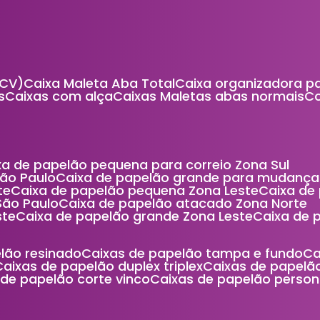
(CV)
Caixa Maleta Aba Total
Caixa organizadora p
s
Caixas com alça
Caixas Maletas abas normais
ixa de papelão pequena para correio Zona Sul
São Paulo
Caixa de papelão grande para mudança
te
Caixa de papelão pequena Zona Leste
Caixa d
São Paulo
Caixa de papelão atacado Zona Norte
ste
Caixa de papelão grande Zona Leste
Caixa de
elão resinado
Caixas de papelão tampa e fundo
C
Caixas de papelão duplex triplex
Caixas de papel
s de papelão corte vinco
Caixas de papelão person