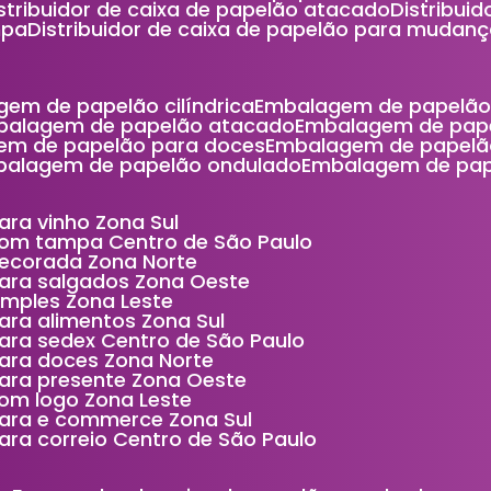
Distribuidor de caixa de papelão atacado
Distribu
mpa
Distribuidor de caixa de papelão para mudan
gem de papelão cilíndrica
Embalagem de papelão
balagem de papelão atacado
Embalagem de pap
em de papelão para doces
Embalagem de papelã
balagem de papelão ondulado
Embalagem de pa
ara vinho Zona Sul
com tampa Centro de São Paulo
decorada Zona Norte
para salgados Zona Oeste
imples Zona Leste
ara alimentos Zona Sul
ara sedex Centro de São Paulo
ara doces Zona Norte
para presente Zona Oeste
om logo Zona Leste
para e commerce Zona Sul
ara correio Centro de São Paulo