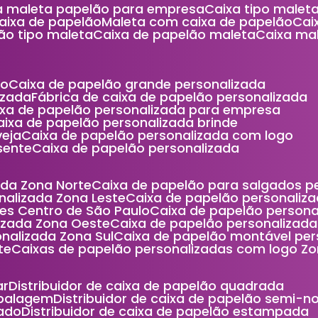
xa maleta papelão para empresa
Caixa tipo male
caixa de papelão
Maleta com caixa de papelão
Ca
lão tipo maleta
Caixa de papelão maleta
Caixa m
ão
Caixa de papelão grande personalizada
izada
Fábrica de caixa de papelão personalizada
aixa de papelão personalizada para empresa
Caixa de papelão personalizada brinde
veja
Caixa de papelão personalizada com logo
sente
Caixa de papelão personalizada
ada Zona Norte
Caixa de papelão para salgados 
nalizada Zona Leste
Caixa de papelão personaliza
ces Centro de São Paulo
Caixa de papelão person
lizada Zona Oeste
Caixa de papelão personalizad
nalizada Zona Sul
Caixa de papelão montável pe
te
Caixas de papelão personalizadas com logo Z
ar
Distribuidor de caixa de papelão quadrada
mbalagem
Distribuidor de caixa de papelão semi-n
cado
Distribuidor de caixa de papelão estampada